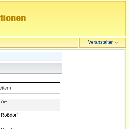
Veranstalter
Veranstalter
Login
Registrieren
eiten)
Ort
Roßdorf