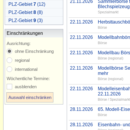
21.11.2026
Sammlerbörse f
PLZ-Gebiet
7
(12)
Blechspielzeug
PLZ-Gebiet
8
(8)
Spezialmarkt
PLZ-Gebiet
9
(3)
22.11.2026
Herbsttauschbö
Börse
Einschränkungen
22.11.2026
Modellbahnbörs
Ausrichtung:
Börse
ohne Einschränkung
22.11.2026
Modellbau Börs
Börse (regional)
regional
22.11.2026
Modellbörse Se
international
mehr
Wöchentliche Termine:
Börse (regional)
ausblenden
22.11.2026
Modelleisenba
22.11.2026
Börse / Spezialmark
28.11.2026
65. Modell-Eis
Börse
28.11.2026
Eisenbahn- und