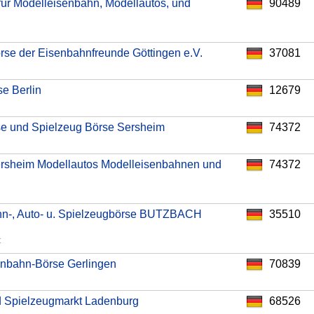
ür Modelleisenbahn, Modellautos, und
90489
rse der Eisenbahnfreunde Göttingen e.V.
37081
e Berlin
12679
e und Spielzeug Börse Sersheim
74372
rsheim Modellautos Modelleisenbahnen und
74372
hn-, Auto- u. Spielzeugbörse BUTZBACH
35510
t
enbahn-Börse Gerlingen
70839
 Spielzeugmarkt Ladenburg
68526