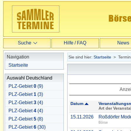
Suche
Hilfe / FAQ
News
Suche
Navigation
Sie sind hier:
Startseite
> Terminü
Startseite
Erweiterte Suche
Auswahl Deutschland
PLZ-Gebiet
0
(9)
Anze
PLZ-Gebiet
1
(3)
PLZ-Gebiet
3
(4)
Datum
Veranstaltungs
Art der Veransta
PLZ-Gebiet
4
(4)
15.11.2026
Roßdörfer Mod
PLZ-Gebiet
5
(8)
Börse
PLZ-Gebiet
6
(30)