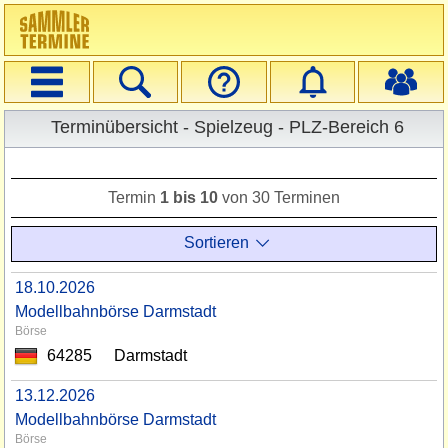
Navigation
Suche
Veranstalter
Startseite
Login
Terminübersicht
Spielzeug
Registrieren
Erweiterte Suche
Terminübersicht - Spielzeug - PLZ-Bereich 6
Auswahl Deutschland
Einschränkungen
Termin
1 bis 10
von 30 Terminen
Sortieren
18.10.2026
Modellbahnbörse Darmstadt
Börse
64285
Darmstadt
13.12.2026
Modellbahnbörse Darmstadt
Börse